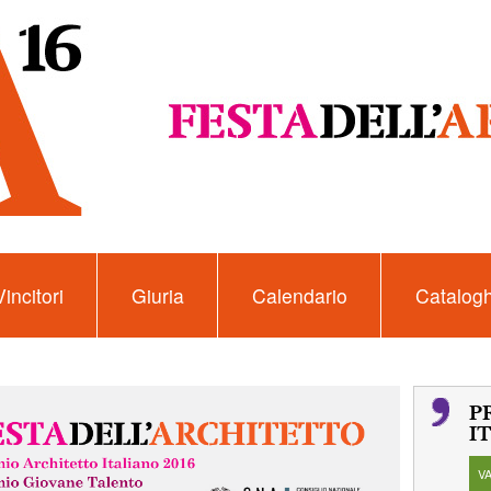
Vincitori
Giuria
Calendario
Catalogh
P
I
V