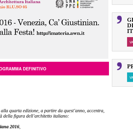
G
D
I
V
P
ROGRAMMA DEFINITIVO
VA
 alla quarta edizione, a partire da quest’anno, accentra,
 della figura dell’architetto italiano:
liana 2016
,